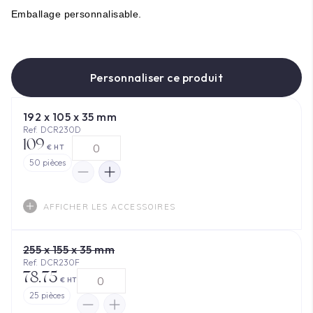
Emballage
personnalisable
.
Personnaliser ce produit
192 x 105 x 35 mm
Ref. DCR230D
109
€ HT
50
pièces
AFFICHER LES ACCESSOIRES
255 x 155 x 35 mm
Ref. DCR230F
78.75
€ HT
25
pièces