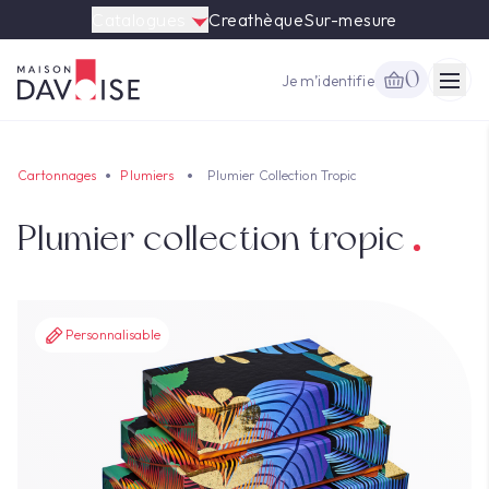
Catalogues
Creathèque
Sur-mesure
0
Je m’identifie
Togg
Cartonnages
Plumiers
Plumier Collection Tropic
Plumier collection tropic
Personnalisable