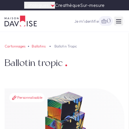
Catalogues
Creathèque
Sur-mesure
0
Je m’identifie
Togg
Cartonnages
Ballotins
Ballotin Tropic
Ballotin tropic
Personnalisable