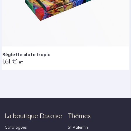
Réglette plate tropic
1,61 €
HT
La boutique Davoise
Thèmes
Catalogues
St Valentin