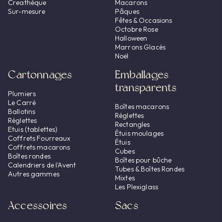
Creathèque
Macarons
Sur-mesure
Pâques
Fêtes & Occasions
Octobre Rose
Halloween
Marrons Glacés
Noël
Cartonnages
Emballages
transparents
Plumiers
Le Carré
Boîtes macarons
Ballotins
Réglettes
Réglettes
Rectangles
Etuis (tablettes)
Étuis moulages
Coffrets Fourreaux
Étuis
Coffrets macarons
Cubes
Boîtes rondes
Boîtes pour bûche
Calendriers de l'Avent
Tubes & Boîtes Rondes
Autres gammes
Mixtes
Les Plexiglass
Accessoires
Sacs