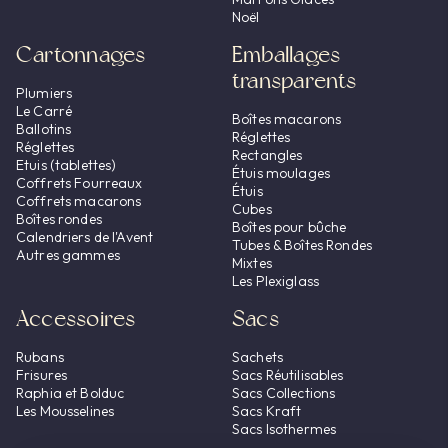
Noël
Cartonnages
Emballages
transparents
Plumiers
Le Carré
Boîtes macarons
Ballotins
Réglettes
Réglettes
Rectangles
Etuis (tablettes)
Étuis moulages
Coffrets Fourreaux
Étuis
Coffrets macarons
Cubes
Boîtes rondes
Boîtes pour bûche
Calendriers de l'Avent
Tubes & Boîtes Rondes
Autres gammes
Mixtes
Les Plexiglass
Accessoires
Sacs
Rubans
Sachets
Frisures
Sacs Réutilisables
Raphia et Bolduc
Sacs Collections
Les Mousselines
Sacs Kraft
Sacs Isothermes