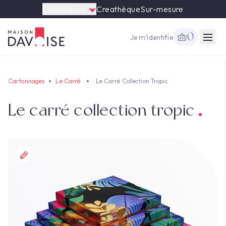
Catalogues
Creathèque
Sur-mesure
0
Je m’identifie
Togg
Cartonnages
Le Carré
Le Carré Collection Tropic
Le carré collection tropic