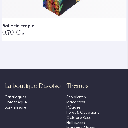
Ballotin tropic
0,70 €
HT
La boutique Davoise
Thèmes
Catalogues
St Valentin
Creathèque
Macarons
Sur-mesure
Pâques
Fêtes & Occasions
Octobre Rose
Halloween
Marrons Glacés