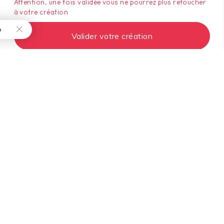
Attention, une fois validée vous ne pourrez plus retoucher
à votre création
e
Refresh
Envoyer
Valider votre création
Accessoires
Sacs
Rubans
Sachets
Frisures
Sacs Réutilisables
Raphia et Bolduc
Sacs Collections
Les Mousselines
Sacs Kraft
Sacs Isothermes