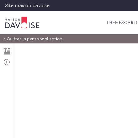
Site maison davoise
THÈMES
CART
Quitter la personnalisation