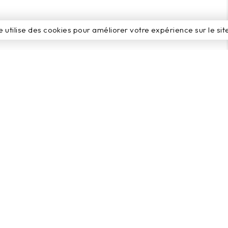
e utilise des cookies pour améliorer votre expérience sur le sit
Cartonnages
Emballages
transparents
Plumiers
Le Carré
Boîtes macarons
Ballotins
Réglettes
Réglettes
Rectangles
Etuis (tablettes)
Étuis moulages
Coffrets Fourreaux
Étuis
Coffrets macarons
Cubes
Boîtes rondes
Boîtes pour bûche
Calendriers de l'Avent
Tubes & Boîtes Rondes
Autres gammes
Mixtes
Les Plexiglass