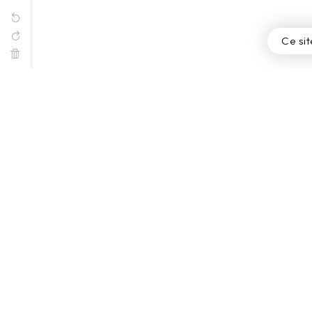
Ce sit
La boutique Davoise
Thèmes
Catalogues
St Valentin
Creathèque
Macarons
Sur-mesure
Pâques
Fêtes & Occasions
Octobre Rose
Halloween
Marrons Glacés
Noël