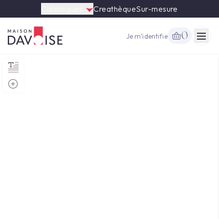
Catalogues
Creathèque
Sur-mesure
0
Je m’identifie
Togg