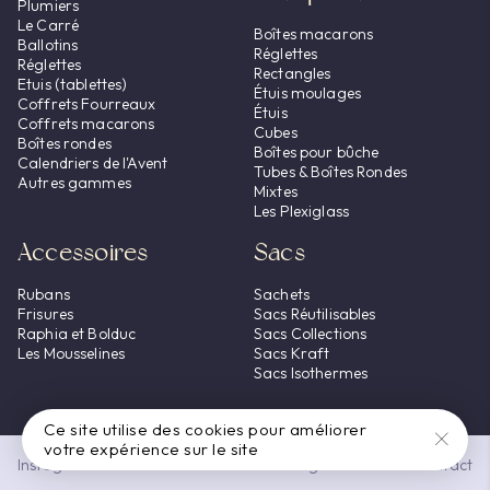
Plumiers
Le Carré
Boîtes macarons
Ballotins
Réglettes
Réglettes
Rectangles
Etuis (tablettes)
Étuis moulages
Coffrets Fourreaux
Étuis
Coffrets macarons
Cubes
Boîtes rondes
Boîtes pour bûche
Calendriers de l'Avent
Tubes & Boîtes Rondes
Autres gammes
Mixtes
Les Plexiglass
Accessoires
Sacs
Rubans
Sachets
Frisures
Sacs Réutilisables
Raphia et Bolduc
Sacs Collections
Les Mousselines
Sacs Kraft
Sacs Isothermes
Ce site utilise des cookies pour améliorer
votre expérience sur le site
Instagram
Mentions légales
CGU
CGV
Contact