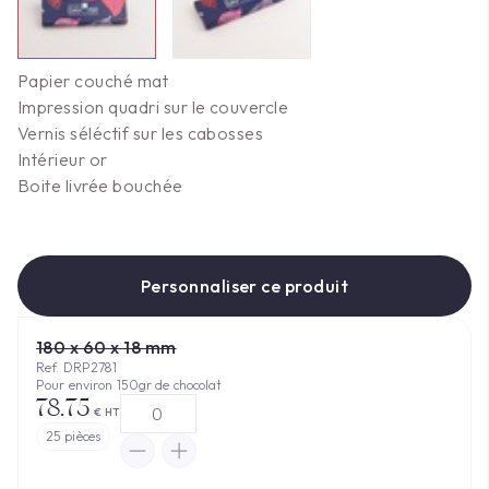
Papier couché mat
Impression quadri sur le couvercle
Vernis séléctif sur les cabosses
Intérieur or
Boite livrée bouchée
Personnaliser ce produit
180 x 60 x 18 mm
Ref. DRP2781
Pour environ 150gr de chocolat
78.75
€ HT
25
pièces