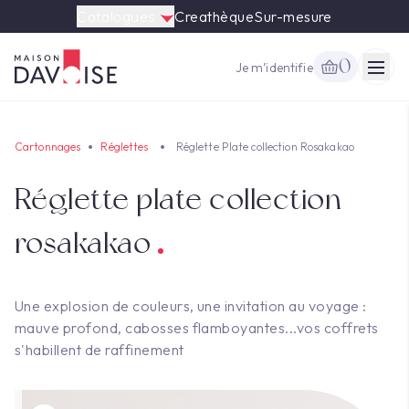
Catalogues
Creathèque
Sur-mesure
0
Je m’identifie
Togg
Cartonnages
Réglettes
Réglette Plate collection Rosakakao
Réglette plate collection
rosakakao
Une explosion de couleurs, une invitation au voyage :
mauve profond, cabosses flamboyantes...vos coffrets
s'habillent de raffinement