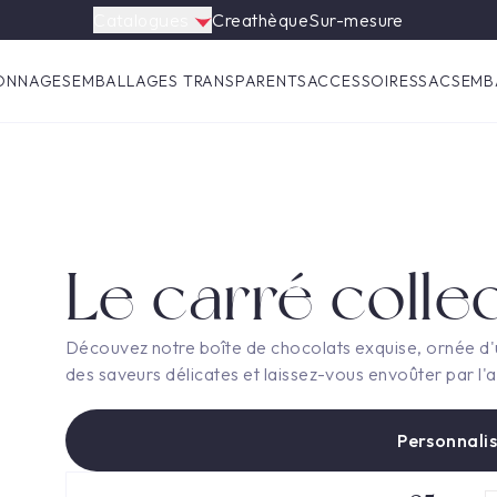
Catalogues
Creathèque
Sur-mesure
ONNAGES
EMBALLAGES TRANSPARENTS
ACCESSOIRES
SACS
EMB
Le carré colle
Découvez notre boîte de chocolats exquise, ornée d'
des saveurs délicates et laissez-vous envoûter par l'al
Personnalis