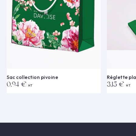
Sac collection pivoine
Réglette pla
0,94 €
3,15 €
HT
HT