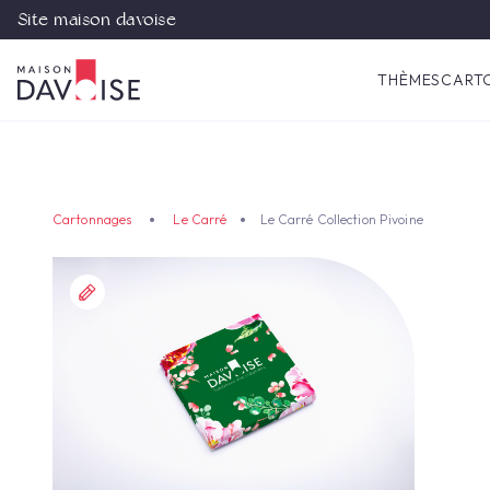
Site maison davoise
THÈMES
CART
Cartonnages
Le Carré
Le Carré Collection Pivoine