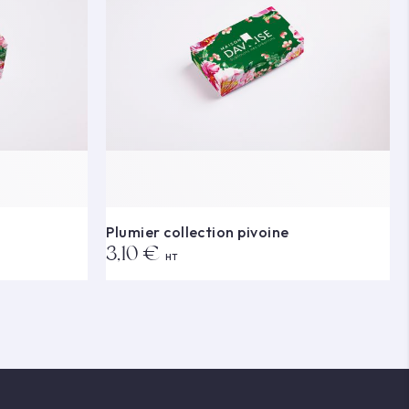
Plumier collection pivoine
3,10 €
HT