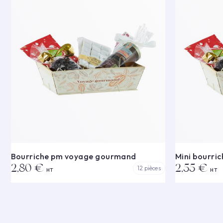
Bourriche pm voyage gourmand
Mini bourri
2,80 €
2,55 €
12 pièces
HT
HT