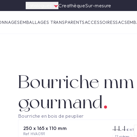
Catalogues
Creathèque
Sur-mesure
ONNAGES
EMBALLAGES TRANSPARENTS
ACCESSOIRES
SACS
EMB
Bourriche mm
gourmand
Bourriche en bois de peuplier
44.4
250 x 165 x 110 mm
€ HT
Ref. HVA0191
12
pièces