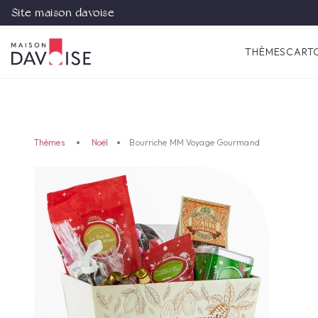
Site maison davoise
THÈMES
CART
Thèmes
Noël
Bourriche MM Voyage Gourmand