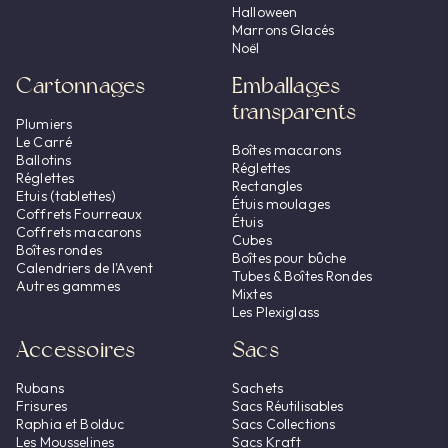
Halloween
Marrons Glacés
Noël
Cartonnages
Emballages
transparents
Plumiers
Le Carré
Boîtes macarons
Ballotins
Réglettes
Réglettes
Rectangles
Etuis (tablettes)
Étuis moulages
Coffrets Fourreaux
Étuis
Coffrets macarons
Cubes
Boîtes rondes
Boîtes pour bûche
Calendriers de l'Avent
Tubes & Boîtes Rondes
Autres gammes
Mixtes
Les Plexiglass
Accessoires
Sacs
Rubans
Sachets
Frisures
Sacs Réutilisables
Raphia et Bolduc
Sacs Collections
Les Mousselines
Sacs Kraft