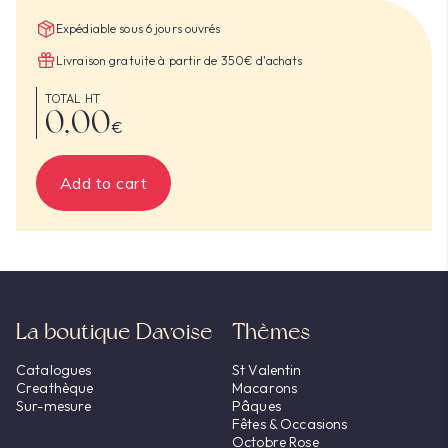
Expédiable sous 6 jours ouvrés
Livraison gratuite à partir de 350€ d'achats
TOTAL HT
0,00
€
Add to cart
La boutique Davoise
Thèmes
Catalogues
St Valentin
Creathèque
Macarons
Sur-mesure
Pâques
Fêtes & Occasions
Octobre Rose