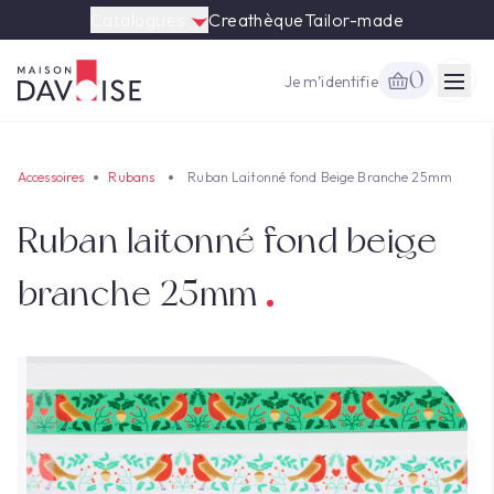
Catalogues
Creathèque
Tailor-made
0
Je m’identifie
Togg
Accessoires
Rubans
Ruban Laitonné fond Beige Branche 25mm
Ruban laitonné fond beige
branche 25mm