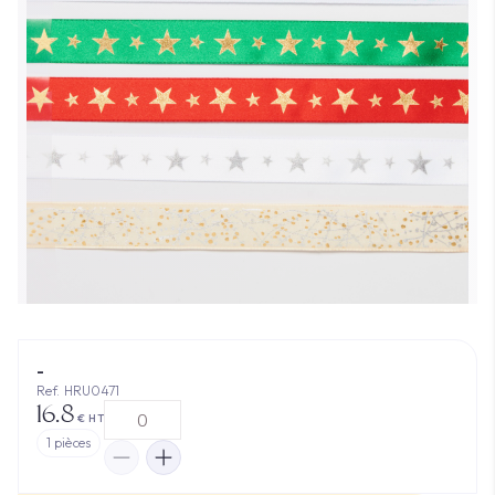
-
Ref. HRU0471
16.8
€ HT
1
pièces