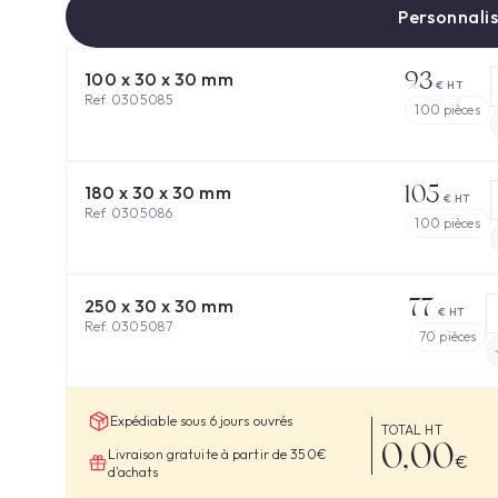
Personnalis
93
100 x 30 x 30 mm
€ HT
Ref. 0305085
100
pièces
105
180 x 30 x 30 mm
€ HT
Ref. 0305086
100
pièces
77
250 x 30 x 30 mm
€ HT
Ref. 0305087
70
pièces
Expédiable sous 6 jours ouvrés
TOTAL HT
0,00
Livraison gratuite à partir de 350€
€
d'achats