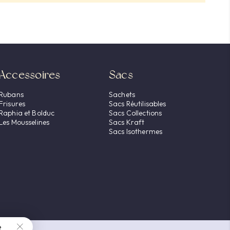
Accessoires
Sacs
Rubans
Sachets
Frisures
Sacs Réutilisables
Raphia et Bolduc
Sacs Collections
Les Mousselines
Sacs Kraft
Sacs Isothermes
e