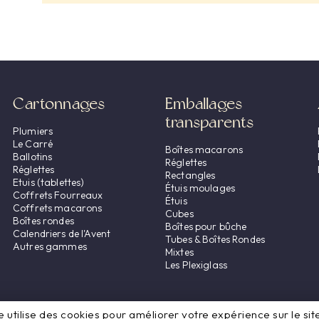
Cartonnages
Emballages
transparents
Plumiers
Le Carré
Boîtes macarons
Ballotins
Réglettes
Réglettes
Rectangles
Etuis (tablettes)
Étuis moulages
Coffrets Fourreaux
Étuis
Coffrets macarons
Cubes
Boîtes rondes
Boîtes pour bûche
Calendriers de l'Avent
Tubes & Boîtes Rondes
Autres gammes
Mixtes
Les Plexiglass
e utilise des cookies pour améliorer votre expérience sur le sit