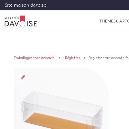
Site maison davoise
THÈMES
CART
Emballages transparents
Réglettes
Réglette transparente fo