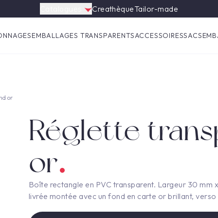
Catalogues
Creathèque
Tailor-made
ONNAGES
EMBALLAGES TRANSPARENTS
ACCESSOIRES
SACS
EMB
nd or
Réglette tran
or
Boîte rectangle en PVC transparent. Largeur 30 mm x
livrée montée avec un fond en carte or brillant, vers