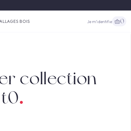
0
ALLAGES BOIS
Je m’identifie
er collection
 t0