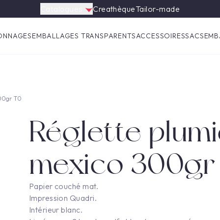
Catalogues
Creathèque
Tailor-made
ONNAGES
EMBALLAGES TRANSPARENTS
ACCESSOIRES
SACS
EMB
300gr T0
Réglette plumi
mexico 300gr
Papier couché mat.
Impression Quadri.
Intérieur blanc.