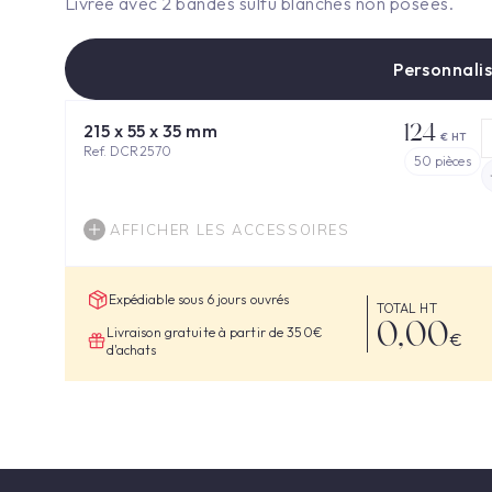
Livrée avec 2 bandes sulfu blanches non posées.
Personnalis
124
215 x 55 x 35 mm
€ HT
Ref. DCR2570
50
pièces
AFFICHER LES ACCESSOIRES
Expédiable sous 6 jours ouvrés
TOTAL HT
0,00
Livraison gratuite à partir de 350€
€
d'achats