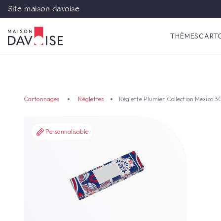
Site maison davoise
THÈMES
CART
Cartonnages
Réglettes
Réglette Plumier Collection Mexico 
Personnalisable