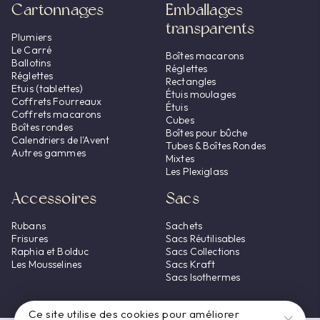
Cartonnages
Emballages
transparents
Plumiers
Le Carré
Boîtes macarons
Ballotins
Réglettes
Réglettes
Rectangles
Etuis (tablettes)
Étuis moulages
Coffrets Fourreaux
Étuis
Coffrets macarons
Cubes
Boîtes rondes
Boîtes pour bûche
Calendriers de l'Avent
Tubes & Boîtes Rondes
Autres gammes
Mixtes
Les Plexiglass
Accessoires
Sacs
Rubans
Sachets
Frisures
Sacs Réutilisables
Raphia et Bolduc
Sacs Collections
Les Mousselines
Sacs Kraft
Sacs Isothermes
Ce site utilise des cookies pour améliorer