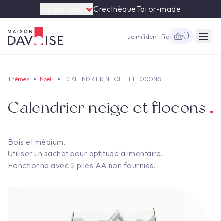
Catalogues
Creathèque
Tailor-made
0
Je m’identifie
Togg
Thèmes
Noël
CALENDRIER NEIGE ET FLOCONS
Calendrier neige et flocons
Bois et médium.
Utiliser un sachet pour aptitude alimentaire.
Fonctionne avec 2 piles AA non fournies.