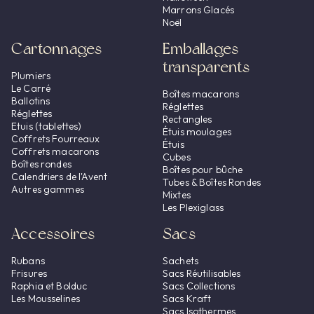
Marrons Glacés
Noël
Cartonnages
Emballages
transparents
Plumiers
Le Carré
Boîtes macarons
Ballotins
Réglettes
Réglettes
Rectangles
Etuis (tablettes)
Étuis moulages
Coffrets Fourreaux
Étuis
Coffrets macarons
Cubes
Boîtes rondes
Boîtes pour bûche
Calendriers de l'Avent
Tubes & Boîtes Rondes
Autres gammes
Mixtes
Les Plexiglass
Accessoires
Sacs
Rubans
Sachets
Frisures
Sacs Réutilisables
Raphia et Bolduc
Sacs Collections
Les Mousselines
Sacs Kraft
Sacs Isothermes