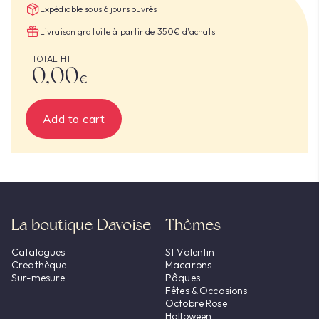
Expédiable sous 6 jours ouvrés
Livraison gratuite à partir de 350€ d'achats
TOTAL HT
0,00
€
Add to cart
La boutique Davoise
Thèmes
Catalogues
St Valentin
Creathèque
Macarons
Sur-mesure
Pâques
Fêtes & Occasions
Octobre Rose
Halloween